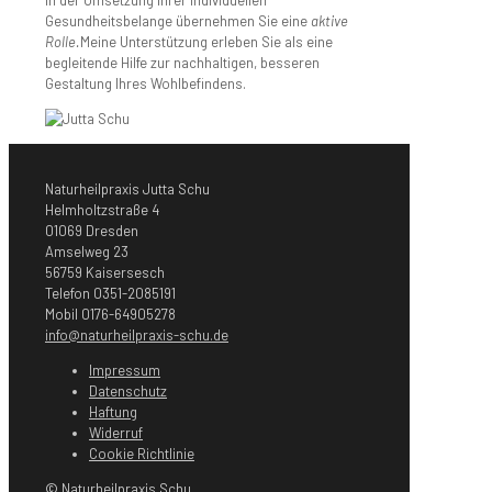
In der Umsetzung Ihrer individuellen
Gesundheitsbelange übernehmen Sie eine
aktive
Rolle.
Meine Unterstützung erleben Sie als eine
begleitende Hilfe zur nachhaltigen, besseren
Gestaltung Ihres Wohlbefindens.
Naturheilpraxis Jutta Schu
Helmholtzstraße 4
01069 Dresden
Amselweg 23
56759 Kaisersesch
Telefon 0351-2085191
Mobil 0176-64905278
info@naturheilpraxis-schu.de
Impressum
Datenschutz
Haftung
Widerruf
Cookie Richtlinie
© Naturheilpraxis Schu