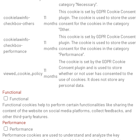
category "Necessary".
This cookie is set by GDPR Cookie Consent
cookielawinfo-
11
plugin. The cookie is used to store the user
checkbox-others
months
consent for the cookies in the category
"Other.
This cookie is set by GDPR Cookie Consent
cookielawinfo-
11
plugin. The cookie is used to store the user
checkbox-
months
consent for the cookies in the category
performance
"Performance".
The cookie is set by the GDPR Cookie
Consent plugin and is used to store
11
viewed_cookie_policy
whether or not user has consented to the
months
use of cookies. It does not store any
personal data.
Functional
Functional
Functional cookies help to perform certain functionalities like sharing the
content of the website on social media platforms, collect feedbacks, and
other third-party features.
Performance
Performance
Performance cookies are used to understand and analyze the key