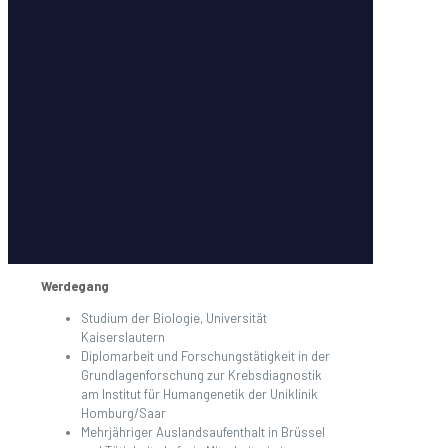
Werdegang
Studium der Biologie, Universität
Kaiserslautern
Diplomarbeit und Forschungstätigkeit in der
Grundlagenforschung zur Krebsdiagnostik
am Institut für Humangenetik der Uniklinik
Homburg/Saar
Mehrjähriger Auslandsaufenthalt in Brüssel